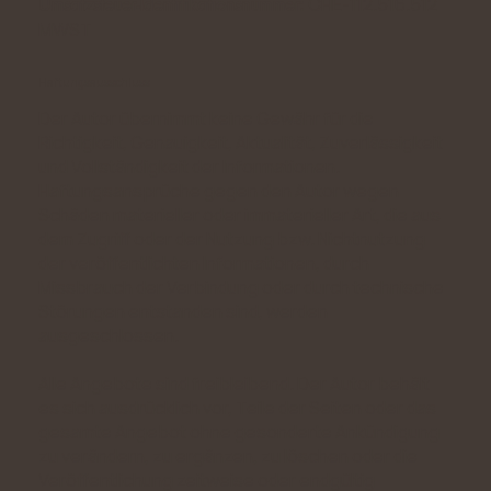
CHE-112.516.512
Umsatzsteuer-Identifikationsnummer:
MWST
Haftungsausschluss
Der Autor übernimmt keine Gewähr für die
Richtigkeit, Genauigkeit, Aktualität, Zuverlässigkeit
und Vollständigkeit der Informationen.
Haftungsansprüche gegen den Autor wegen
Schäden materieller oder immaterieller Art, die aus
dem Zugriff oder der Nutzung bzw. Nichtnutzung
der veröffentlichten Informationen, durch
Missbrauch der Verbindung oder durch technische
Störungen entstanden sind, werden
ausgeschlossen.
Alle Angebote sind freibleibend. Der Autor behält
es sich ausdrücklich vor, Teile der Seiten oder das
gesamte Angebot ohne gesonderte Ankündigung
zu verändern, zu ergänzen, zu löschen oder die
Veröffentlichung zeitweise oder endgültig