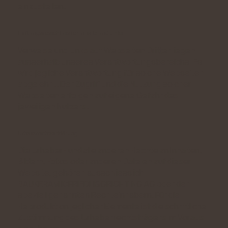
einzustellen.
Haftungsausschluss für Inhalte und Links
Verweise und Links auf Webseiten Dritter liegen
ausserhalb unseres Verantwortungsbereichs. Es
wird jegliche Verantwortung für solche Webseiten
abgelehnt. Der Zugriff und die Nutzung solcher
Webseiten erfolgen auf eigene Gefahr des
jeweiligen Nutzers.
Urheberrechtserklärung
Die Urheber- und alle anderen Rechte an Inhalten,
Bildern, Fotos oder anderen Dateien auf dieser
Website, gehören ausschliesslich
BAUKERAMIK:FRIEDLI&GRICHTING AG oder den
speziell genannten Rechteinhabern. Für die
Reproduktion jeglicher Elemente ist die schriftliche
Zustimmung des Urheberrechtsträgers im Voraus