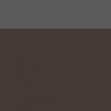
Impressum:
Verantwortliche Instanz:
Ambientum AG
Römerstrasse 9
2555 Brügg
Schweiz
info@ambientum.ch
E-Mail:
Ambientum AG
Name des Unternehmens:
CH-073.2.016.775-5
Registrationsnummer: